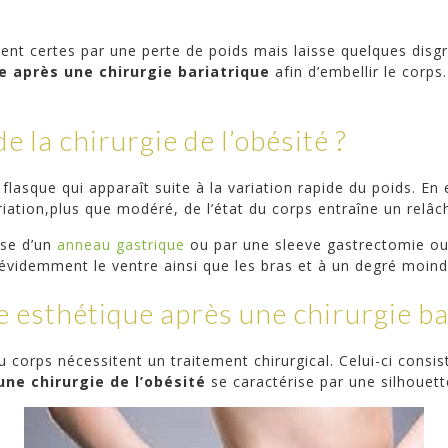
stent certes par une perte de poids mais laisse quelques di
e après une chirurgie bariatrique
afin d’embellir le corps
e la chirurgie de l’obésité ?
lasque qui apparaît suite à la variation rapide du poids. En e
ariation,plus que modéré, de l’état du corps entraîne un relâ
ose d’un
anneau gastrique
ou par une sleeve gastrectomie ou 
 évidemment le ventre ainsi que les bras et à un degré moind
e esthétique après une chirurgie ba
corps nécessitent un traitement chirurgical. Celui-ci consist
une chirurgie de l’obésité
se caractérise par une silhouet