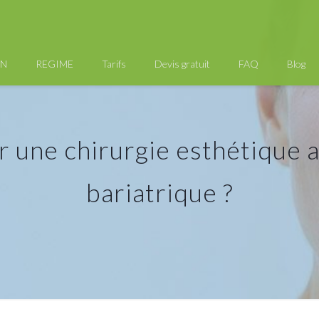
AN
REGIME
Tarifs
Devis gratuit
FAQ
Blog
 une chirurgie esthétique 
bariatrique ?